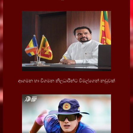
ආගමන හා විගමන නිලධාරීන්ට විමල්ගෙන් නඩුවක්