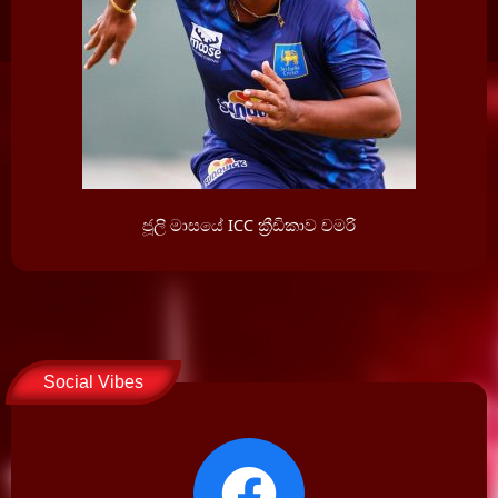
ජූලි මාසයේ ICC ක්‍රීඩිකාව චමරි
Social Vibes