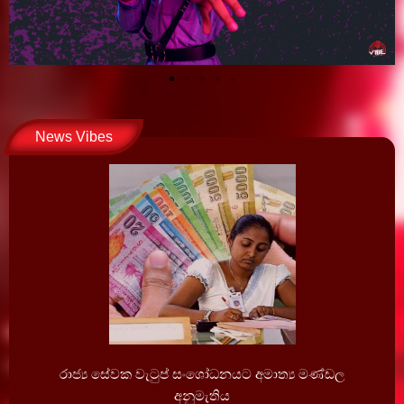
News Vibes
රාජ්‍ය සේවක වැටුප් සංශෝධනයට අමාත්‍ය මණ්ඩල
අනුමැතිය